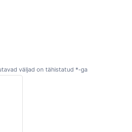
tavad väljad on tähistatud
*
-ga