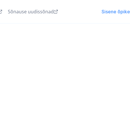
Sõnause uudissõnad
Sisene õpik