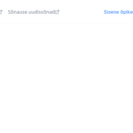
Sõnause uudissõnad
Sisene õpik