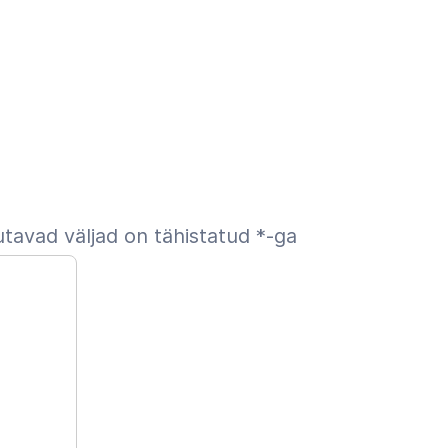
tavad väljad on tähistatud
*
-ga