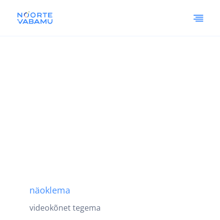
näoklema
videokõnet tegema