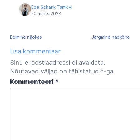
Ede Schank Tamkivi
20 märts 2023
Navigeerimine
Eelmine
näokas
Järgmine
näokõne
Lisa kommentaar
Sinu e-postiaadressi ei avaldata.
Nõutavad väljad on tähistatud
*
-ga
Kommenteeri
*