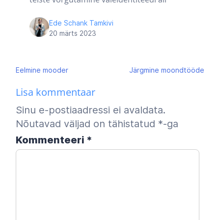
Ede Schank Tamkivi
20 märts 2023
Navigeerimine
Eelmine
mooder
Järgmine
moondtööde
Lisa kommentaar
Sinu e-postiaadressi ei avaldata.
Nõutavad väljad on tähistatud
*
-ga
Kommenteeri
*