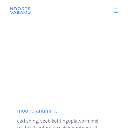
moondlantimine
catfishing, veebikohtinguplatvormidel
teiste võrgutamine valeidentiteedi all