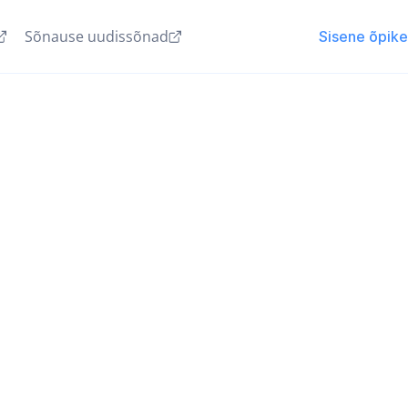
Sõnause uudissõnad
Sisene õpik