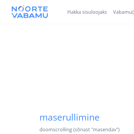
Hakka sisuloojaks
Vabamu
maserullimine
doomscrolling (sõnast "masendav")