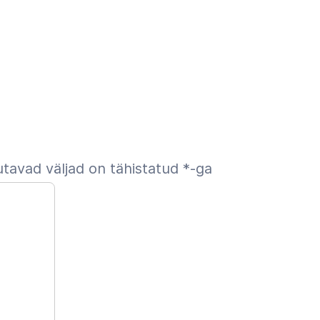
tavad väljad on tähistatud
*
-ga