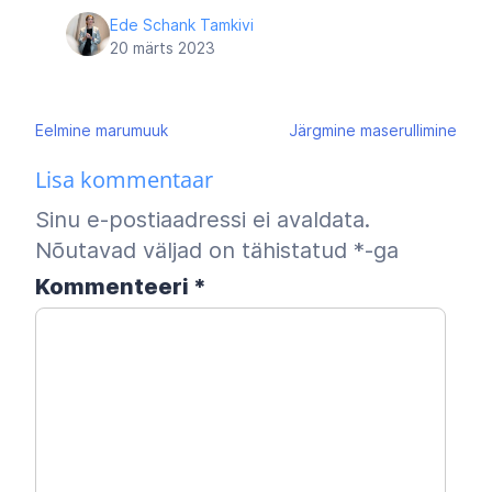
Ede Schank Tamkivi
20 märts 2023
Navigeerimine
Eelmine
marumuuk
Järgmine
maserullimine
Lisa kommentaar
Sinu e-postiaadressi ei avaldata.
Nõutavad väljad on tähistatud
*
-ga
Kommenteeri
*