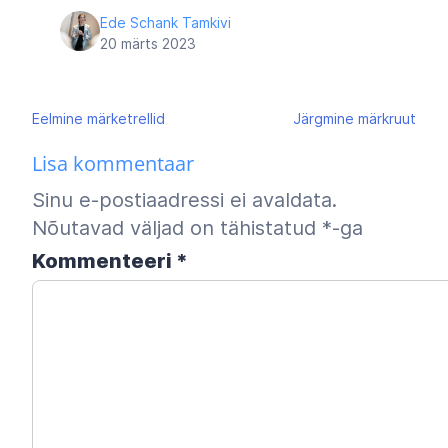
Ede Schank Tamkivi
20 märts 2023
Navigeerimine
Eelmine
märketrellid
Järgmine
märkruut
Lisa kommentaar
Sinu e-postiaadressi ei avaldata.
Nõutavad väljad on tähistatud
*
-ga
Kommenteeri
*