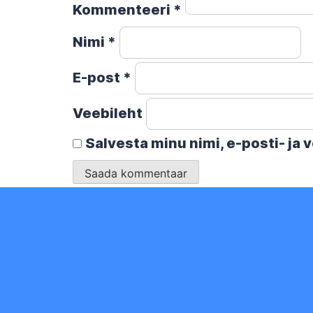
Kommenteeri
*
Nimi
*
E-post
*
Veebileht
Salvesta minu nimi, e-posti- ja