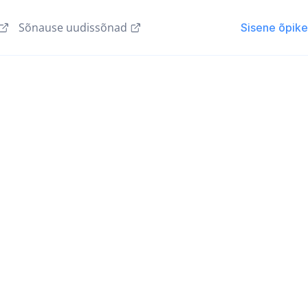
Sõnause uudissõnad
Sisene õpik