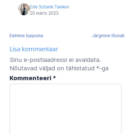
Ede Schank Tamkivi
20 märts 2023
Navigeerimine
Eelmine
loppuma
Järgmine
lõunak
Lisa kommentaar
Sinu e-postiaadressi ei avaldata.
Nõutavad väljad on tähistatud
*
-ga
Kommenteeri
*