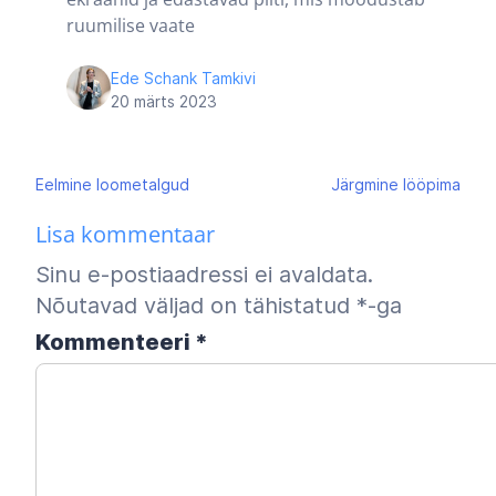
ruumilise vaate
Ede Schank Tamkivi
20 märts 2023
Navigeerimine
Eelmine
loometalgud
Järgmine
lööpima
Lisa kommentaar
Sinu e-postiaadressi ei avaldata.
Nõutavad väljad on tähistatud
*
-ga
Kommenteeri
*