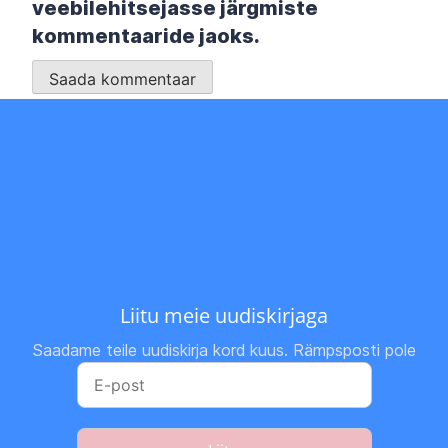
veebilehitsejasse järgmiste
kommentaaride jaoks.
Liitu meie uudiskirjaga
Saadame teile uudiskirja kord kuus. Rämpsposti pole