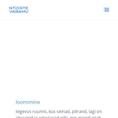
loomimine
tegevus ruumis, kus seinad, põrand, lagi on
ekraanid ja edastavad pilti, mis moodustab