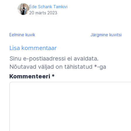
Ede Schank Tamkivi
20 märts 2023
Navigeerimine
Eelmine
kuvik
Järgmine
kuvitsi
Lisa kommentaar
Sinu e-postiaadressi ei avaldata.
Nõutavad väljad on tähistatud
*
-ga
Kommenteeri
*