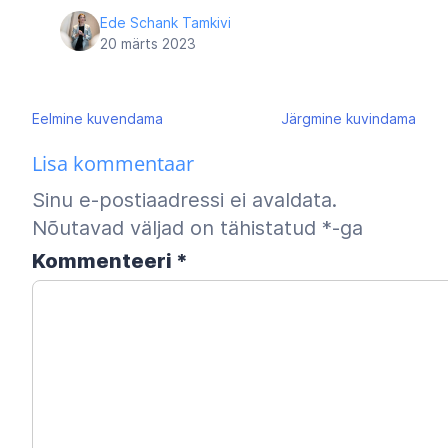
Ede Schank Tamkivi
20 märts 2023
Navigeerimine
Eelmine
kuvendama
Järgmine
kuvindama
Lisa kommentaar
Sinu e-postiaadressi ei avaldata.
Nõutavad väljad on tähistatud
*
-ga
Kommenteeri
*