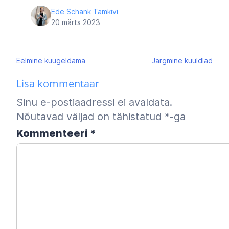
Ede Schank Tamkivi
20 märts 2023
Navigeerimine
Eelmine
kuugeldama
Järgmine
kuuldlad
Lisa kommentaar
Sinu e-postiaadressi ei avaldata.
Nõutavad väljad on tähistatud
*
-ga
Kommenteeri
*