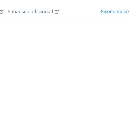
Sõnause uudissõnad
Sisene õpik