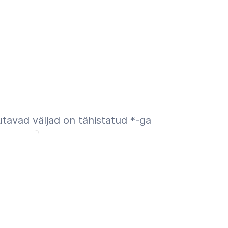
tavad väljad on tähistatud
*
-ga