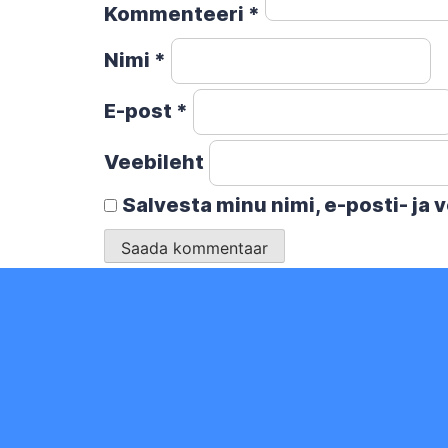
Kommenteeri
*
Nimi
*
E-post
*
Veebileht
Salvesta minu nimi, e-posti- ja