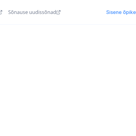
Sõnause uudissõnad
Sisene õpik