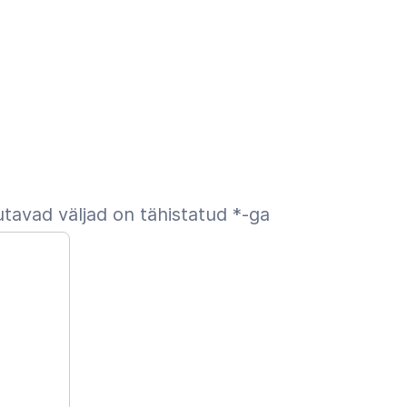
tavad väljad on tähistatud
*
-ga