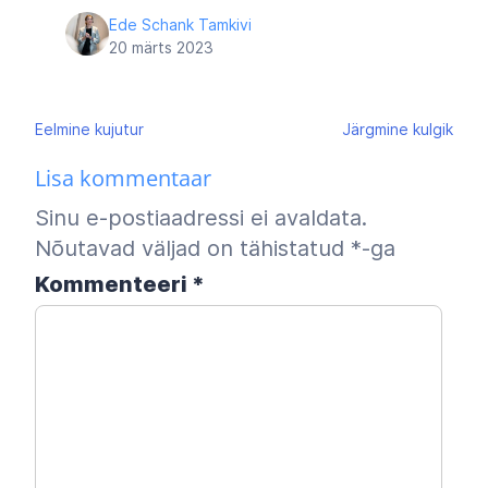
Ede Schank Tamkivi
20 märts 2023
Navigeerimine
Eelmine
kujutur
Järgmine
kulgik
Lisa kommentaar
Sinu e-postiaadressi ei avaldata.
Nõutavad väljad on tähistatud
*
-ga
Kommenteeri
*