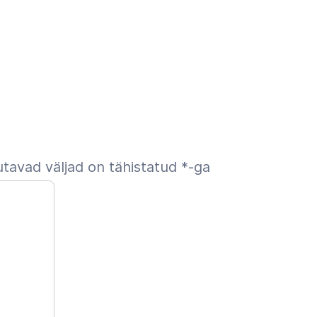
tavad väljad on tähistatud
*
-ga