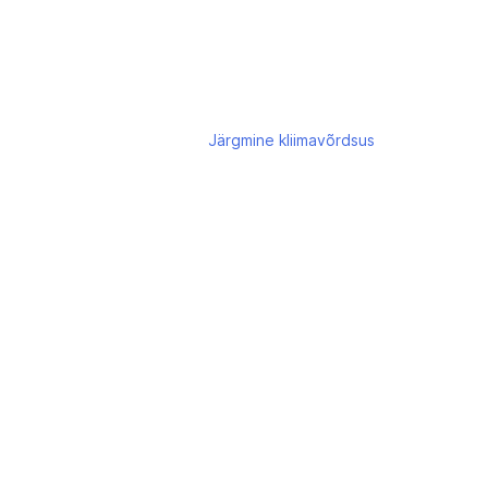
Järgmine
kliimavõrdsus