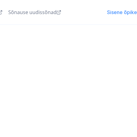
Sõnause uudissõnad
Sisene õpik