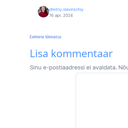
dmitriy.slavinschiy
16 apr. 2024
Navigeerimine
Eelmine
kliimatus
Lisa kommentaar
Sinu e-postiaadressi ei avaldata.
Nõu