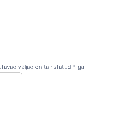
tavad väljad on tähistatud
*
-ga