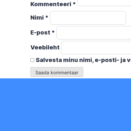
Kommenteeri
*
Nimi
*
E-post
*
Veebileht
Salvesta minu nimi, e-posti- ja