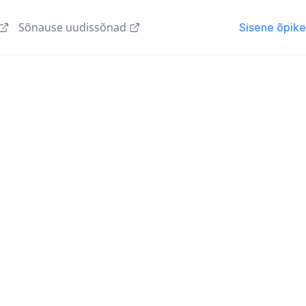
Sõnause uudissõnad
Sisene õpik