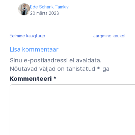
Ede Schank Tamkivi
20 märts 2023
Navigeerimine
Eelmine
kaugtuup
Järgmine
kaukol
Lisa kommentaar
Sinu e-postiaadressi ei avaldata.
Nõutavad väljad on tähistatud
*
-ga
Kommenteeri
*