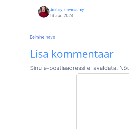
dmitriy.slavinschiy
16 apr. 2024
Navigeerimine
Eelmine
have
Lisa kommentaar
Sinu e-postiaadressi ei avaldata.
Nõu