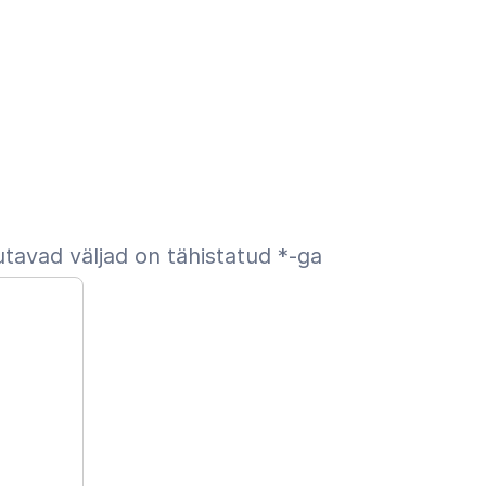
tavad väljad on tähistatud
*
-ga