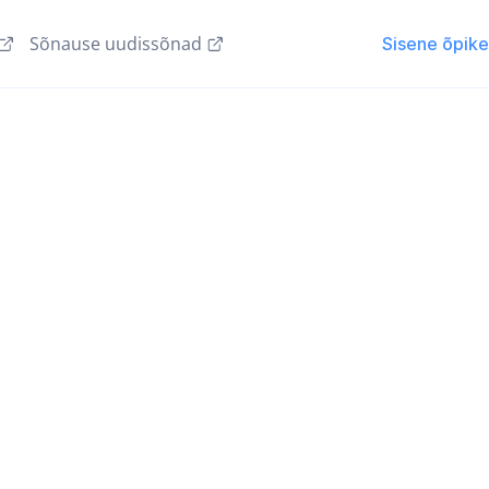
Sõnause uudissõnad
Sisene õpik