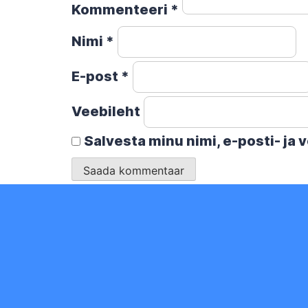
Kommenteeri
*
Nimi
*
E-post
*
Veebileht
Salvesta minu nimi, e-posti- ja