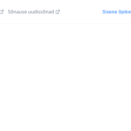
Sõnause uudissõnad
Sisene õpik