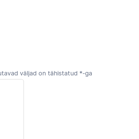
tavad väljad on tähistatud
*
-ga