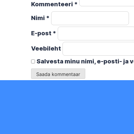
Kommenteeri
*
Nimi
*
E-post
*
Veebileht
Salvesta minu nimi, e-posti- ja