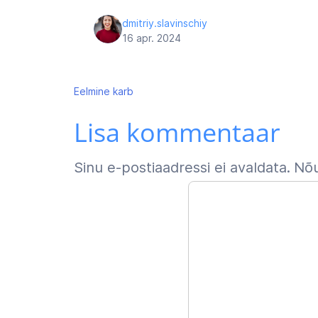
dmitriy.slavinschiy
16 apr. 2024
Navigeerimine
Eelmine
karb
Lisa kommentaar
Sinu e-postiaadressi ei avaldata.
Nõu