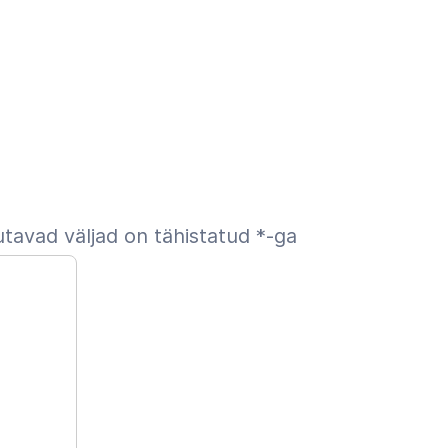
tavad väljad on tähistatud
*
-ga