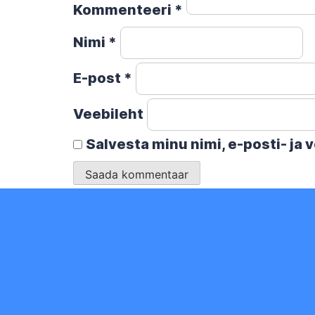
Kommenteeri
*
Nimi
*
E-post
*
Veebileht
Salvesta minu nimi, e-posti- ja