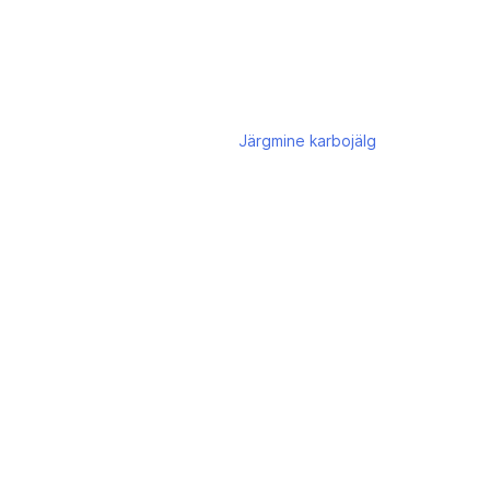
Järgmine
karbojälg