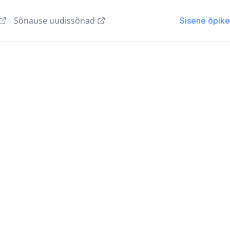
Sõnause uudissõnad
Sisene õpik