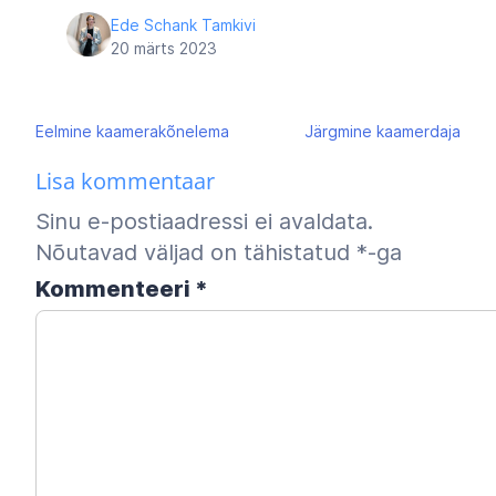
Ede Schank Tamkivi
20 märts 2023
Navigeerimine
Eelmine
kaamerakõnelema
Järgmine
kaamerdaja
Lisa kommentaar
Sinu e-postiaadressi ei avaldata.
Nõutavad väljad on tähistatud
*
-ga
Kommenteeri
*