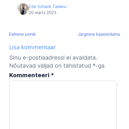
Ede Schank Tamkivi
20 märts 2023
Navigeerimine
Eelmine
junnik
Järgmine
kaameldama
Lisa kommentaar
Sinu e-postiaadressi ei avaldata.
Nõutavad väljad on tähistatud
*
-ga
Kommenteeri
*