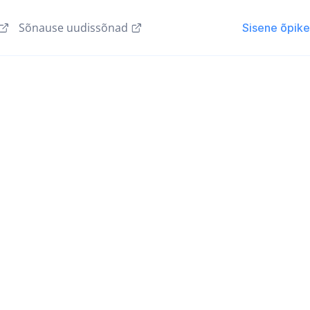
Sõnause uudissõnad
Sisene õpik