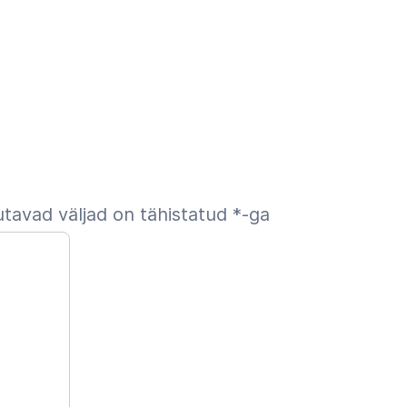
tavad väljad on tähistatud
*
-ga