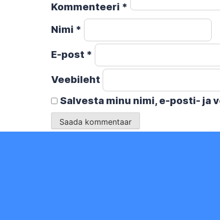
Kommenteeri
*
Nimi
*
E-post
*
Veebileht
Salvesta minu nimi, e-posti- ja