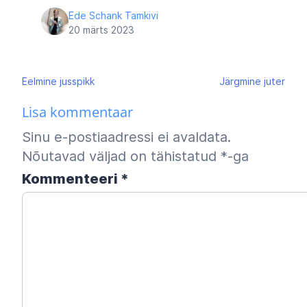
Ede Schank Tamkivi
20 märts 2023
Navigeerimine
Eelmine
jusspikk
Järgmine
juter
Lisa kommentaar
Sinu e-postiaadressi ei avaldata.
Nõutavad väljad on tähistatud
*
-ga
Kommenteeri
*