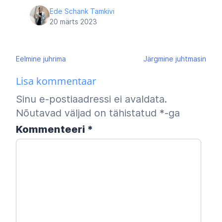
Ede Schank Tamkivi
20 märts 2023
Navigeerimine
Eelmine
juhrima
Järgmine
juhtmasin
Lisa kommentaar
Sinu e-postiaadressi ei avaldata.
Nõutavad väljad on tähistatud
*
-ga
Kommenteeri
*