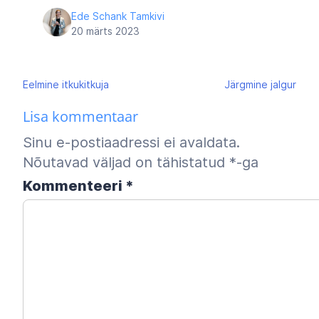
Ede Schank Tamkivi
20 märts 2023
Navigeerimine
Eelmine
itkukitkuja
Järgmine
jalgur
Lisa kommentaar
Sinu e-postiaadressi ei avaldata.
Nõutavad väljad on tähistatud
*
-ga
Kommenteeri
*