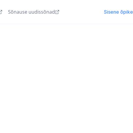
Sõnause uudissõnad
Sisene õpik