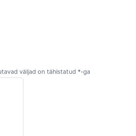
tavad väljad on tähistatud
*
-ga