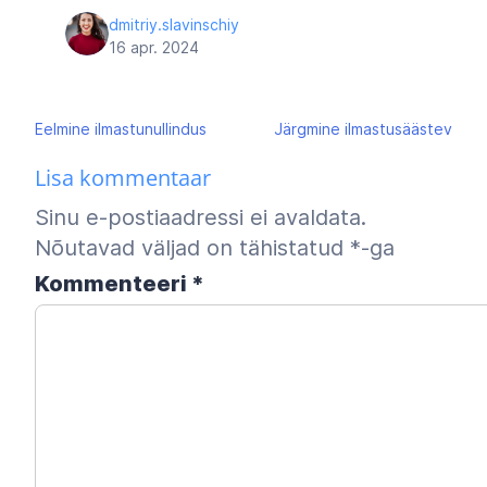
dmitriy.slavinschiy
16 apr. 2024
Navigeerimine
Eelmine
ilmastunullindus
Järgmine
ilmastusäästev
Lisa kommentaar
Sinu e-postiaadressi ei avaldata.
Nõutavad väljad on tähistatud
*
-ga
Kommenteeri
*