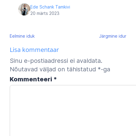
Ede Schank Tamkivi
20 märts 2023
Navigeerimine
Eelmine
iduk
Järgmine
idur
Lisa kommentaar
Sinu e-postiaadressi ei avaldata.
Nõutavad väljad on tähistatud
*
-ga
Kommenteeri
*