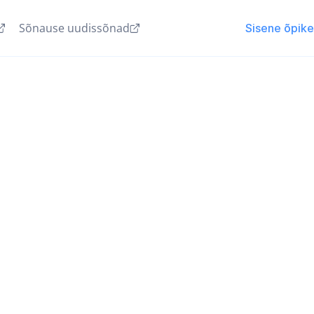
Sõnause uudissõnad
Sisene õpik