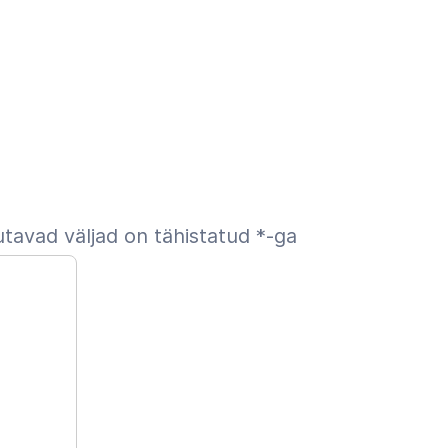
tavad väljad on tähistatud
*
-ga