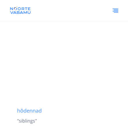
hõdennad
"siblings"