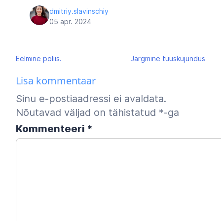
dmitriy.slavinschiy
05 apr. 2024
Navigeerimine
Eelmine
poliis.
Järgmine
tuuskujundus
Lisa kommentaar
Sinu e-postiaadressi ei avaldata.
Nõutavad väljad on tähistatud
*
-ga
Kommenteeri
*