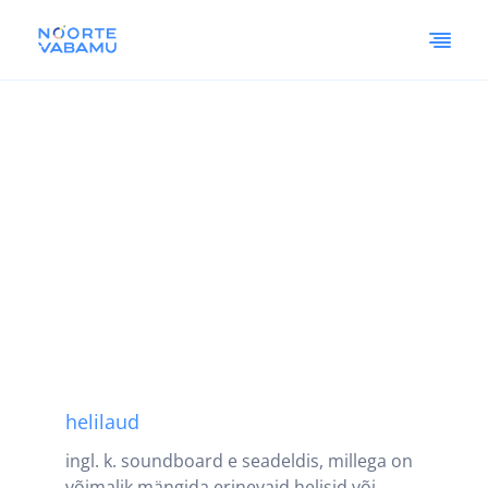
helilaud
ingl. k. soundboard e seadeldis, millega on
võimalik mängida erinevaid helisid või