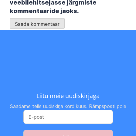
veebilehitsejasse järgmiste
kommentaaride jaoks.
Liitu meie uudiskirjaga
Saadame teile uudiskirja kord kuus. Rämpsposti pole