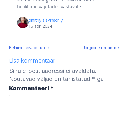
heliklippe vajutades vastavale...
dmitriy.slavinschiy
16 apr. 2024
Navigeerimine
Eelmine
leivapurutee
Järgmine
redantne
Lisa kommentaar
Sinu e-postiaadressi ei avaldata.
Nõutavad väljad on tähistatud
*
-ga
Kommenteeri
*