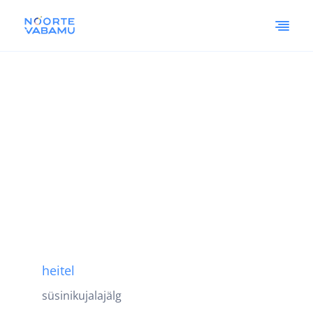
heitel
süsinikujalajälg