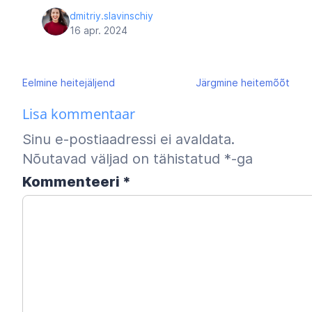
dmitriy.slavinschiy
16 apr. 2024
Navigeerimine
Eelmine
heitejäljend
Järgmine
heitemõõt
Lisa kommentaar
Sinu e-postiaadressi ei avaldata.
Nõutavad väljad on tähistatud
*
-ga
Kommenteeri
*