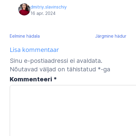
dmitriy.slavinschiy
16 apr. 2024
Navigeerimine
Eelmine
hädala
Järgmine
hädur
Lisa kommentaar
Sinu e-postiaadressi ei avaldata.
Nõutavad väljad on tähistatud
*
-ga
Kommenteeri
*