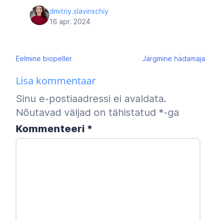
dmitriy.slavinschiy
16 apr. 2024
Navigeerimine
Eelmine
biopeller
Järgmine
hädamaja
Lisa kommentaar
Sinu e-postiaadressi ei avaldata.
Nõutavad väljad on tähistatud
*
-ga
Kommenteeri
*