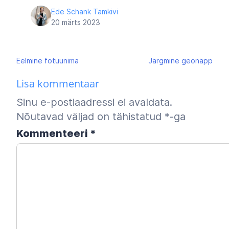
Ede Schank Tamkivi
20 märts 2023
Navigeerimine
Eelmine
fotuunima
Järgmine
geonäpp
Lisa kommentaar
Sinu e-postiaadressi ei avaldata.
Nõutavad väljad on tähistatud
*
-ga
Kommenteeri
*