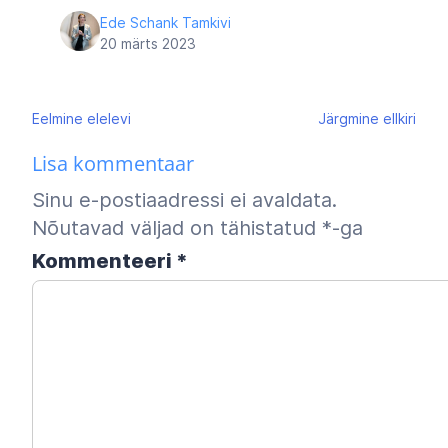
Ede Schank Tamkivi
20 märts 2023
Navigeerimine
Eelmine
elelevi
Järgmine
ellkiri
Lisa kommentaar
Sinu e-postiaadressi ei avaldata.
Nõutavad väljad on tähistatud
*
-ga
Kommenteeri
*