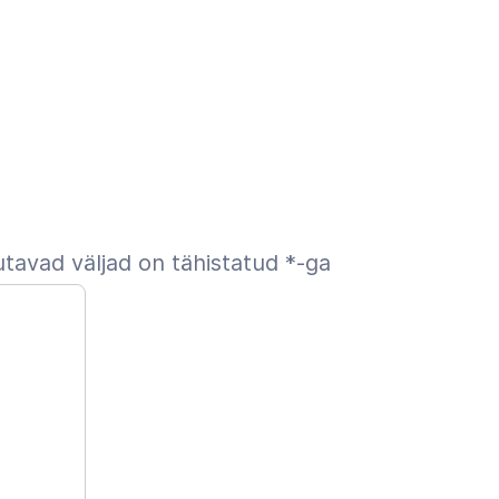
tavad väljad on tähistatud
*
-ga