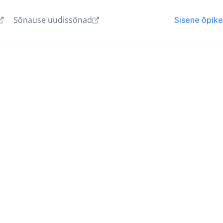
Sõnause uudissõnad
Sisene õpik