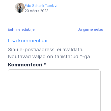
Ede Schank Tamkivi
20 märts 2023
Navigeerimine
Eelmine
edukirje
Järgmine
eelau
Lisa kommentaar
Sinu e-postiaadressi ei avaldata.
Nõutavad väljad on tähistatud
*
-ga
Kommenteeri
*