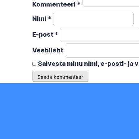
Kommenteeri
*
Nimi
*
E-post
*
Veebileht
Salvesta minu nimi, e-posti- ja