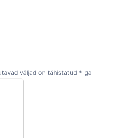
tavad väljad on tähistatud
*
-ga