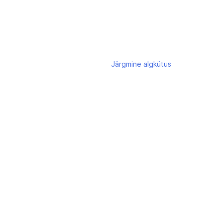
Järgmine
algkütus