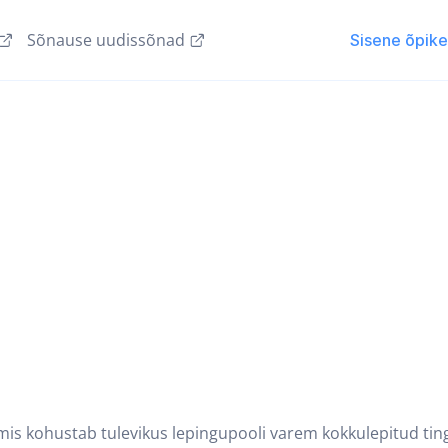
Sõnause uudissõnad
Sisene õpik
mis kohustab tulevikus lepingupooli varem kokkulepitud ting