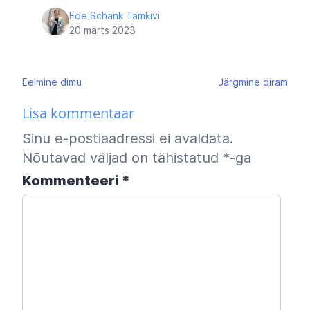
Ede Schank Tamkivi
20 märts 2023
Navigeerimine
Eelmine
dimu
Järgmine
diram
Lisa kommentaar
Sinu e-postiaadressi ei avaldata.
Nõutavad väljad on tähistatud
*
-ga
Kommenteeri
*