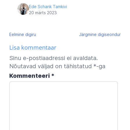
Ede Schank Tamkivi
20 märts 2023
Navigeerimine
Eelmine
digiru
Järgmine
digiseondur
Lisa kommentaar
Sinu e-postiaadressi ei avaldata.
Nõutavad väljad on tähistatud
*
-ga
Kommenteeri
*