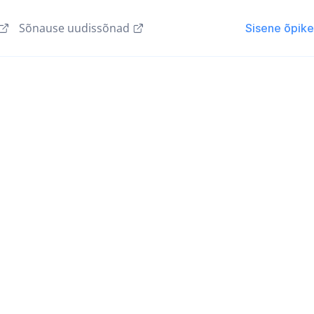
Sõnause uudissõnad
Sisene õpik