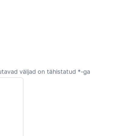
tavad väljad on tähistatud
*
-ga