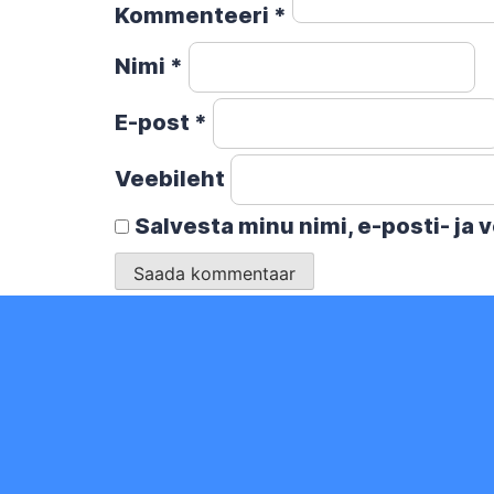
Kommenteeri
*
Nimi
*
E-post
*
Veebileht
Salvesta minu nimi, e-posti- ja