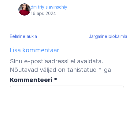
dmitriy.slavinschiy
16 apr. 2024
Navigeerimine
Eelmine
aukla
Järgmine
biokäimla
Lisa kommentaar
Sinu e-postiaadressi ei avaldata.
Nõutavad väljad on tähistatud
*
-ga
Kommenteeri
*