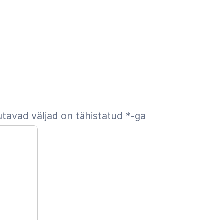
tavad väljad on tähistatud
*
-ga