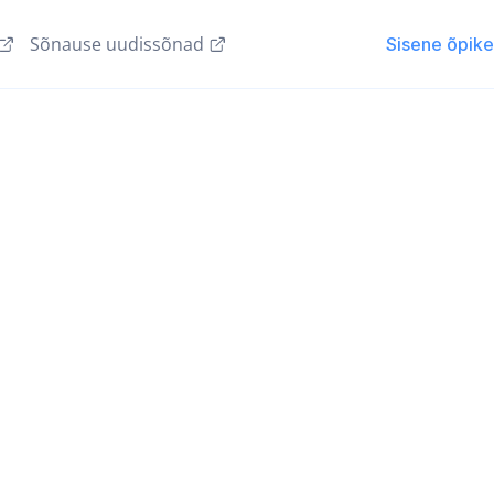
Sõnause uudissõnad
Sisene õpik