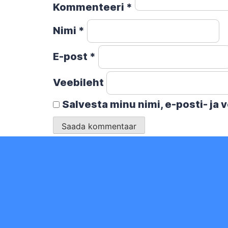
Kommenteeri
*
Nimi
*
E-post
*
Veebileht
Salvesta minu nimi, e-posti- ja