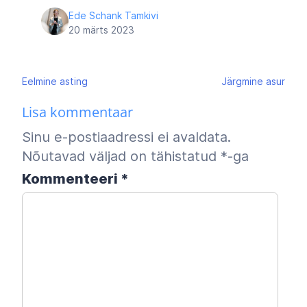
Ede Schank Tamkivi
20 märts 2023
Navigeerimine
Eelmine
asting
Järgmine
asur
Lisa kommentaar
Sinu e-postiaadressi ei avaldata.
Nõutavad väljad on tähistatud
*
-ga
Kommenteeri
*