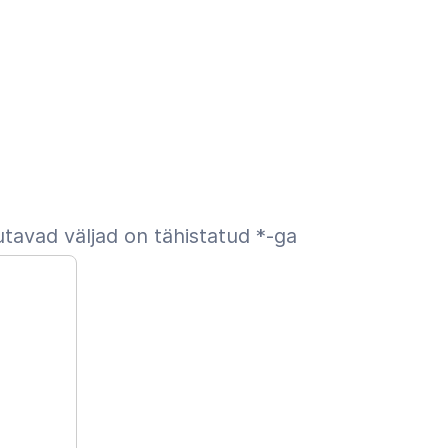
tavad väljad on tähistatud
*
-ga