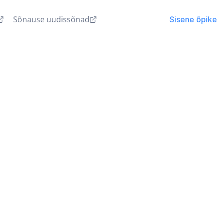
Sõnause uudissõnad
Sisene õpik