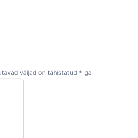
tavad väljad on tähistatud
*
-ga