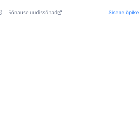
Sõnause uudissõnad
Sisene õpik